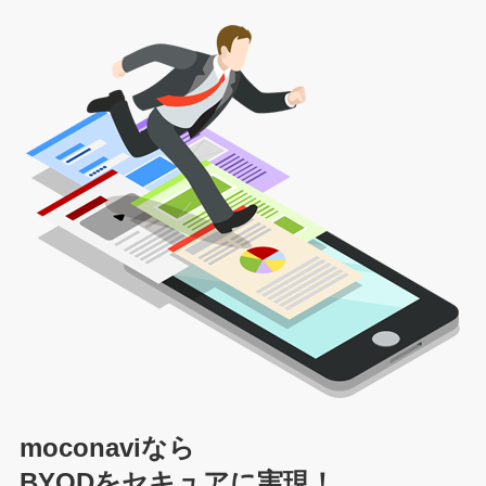
moconavi
なら
BYODをセキュアに実現！