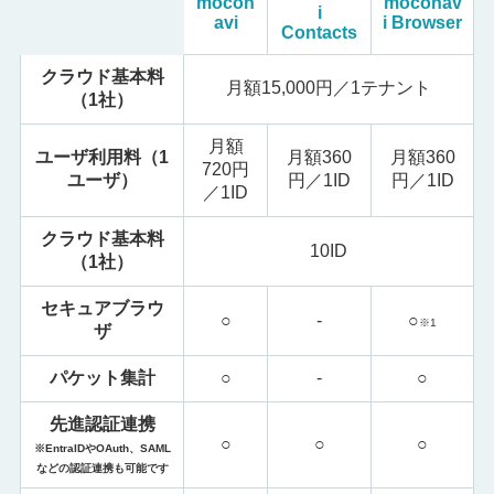
mocon
moconav
i
avi
i Browser
Contacts
クラウド基本料
月額15,000円／1テナント
（1社）
月額
ユーザ利用料（1
月額360
月額360
720円
ユーザ）
円／1ID
円／1ID
／1ID
クラウド基本料
10ID
（1社）
セキュアブラウ
○
-
○
※1
ザ
パケット集計
○
-
○
先進認証連携
○
○
○
※EntraIDやOAuth、SAML
などの認証連携も可能です